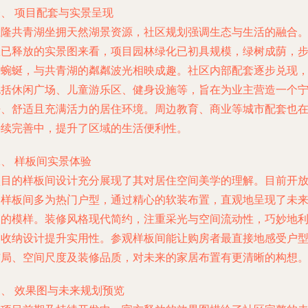
、 项目配套与实景呈现
恒隆共青湖坐拥天然湖景资源，社区规划强调生态与生活的融合
从已释放的实景图来看，项目园林绿化已初具规模，绿树成荫，
道蜿蜒，与共青湖的粼粼波光相映成趣。社区内部配套逐步兑现
包括休闲广场、儿童游乐区、健身设施等，旨在为业主营造一个
静、舒适且充满活力的居住环境。周边教育、商业等城市配套也
持续完善中，提升了区域的生活便利性。
、 样板间实景体验
项目的样板间设计充分展现了其对居住空间美学的理解。目前开
的样板间多为热门户型，通过精心的软装布置，直观地呈现了未
家的模样。装修风格现代简约，注重采光与空间流动性，巧妙地
用收纳设计提升实用性。参观样板间能让购房者最直接地感受户
布局、空间尺度及装修品质，对未来的家居布置有更清晰的构想
三、 效果图与未来规划预览