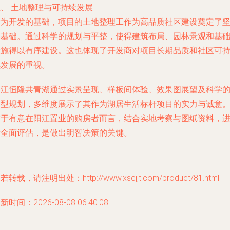
五、 土地整理与可持续发展
作为开发的基础，项目的土地整理工作为高品质社区建设奠定了
实基础。通过科学的规划与平整，使得建筑布局、园林景观和基
设施得以有序建设。这也体现了开发商对项目长期品质和社区可
续发展的重视。
阳江恒隆共青湖通过实景呈现、样板间体验、效果图展望及科学
户型规划，多维度展示了其作为湖居生活标杆项目的实力与诚意
对于有意在阳江置业的购房者而言，结合实地考察与图纸资料，
行全面评估，是做出明智决策的关键。
若转载，请注明出处：http://www.xscjjt.com/product/81.html
新时间：2026-08-08 06:40:08