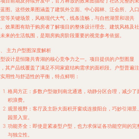
在项目前期及持续开发中，官方释放的效果图描绘了社区完整的
来蓝图。这些效果图涵盖了建筑外立面、中心园林、泛会所、入
大堂等关键场景，风格现代大气，线条流畅，与自然湖景和谐共
生。效果图有助于购房者了解项目的整体设计理念、建筑风格及
区未来的生活氛围，是期房购房阶段重要的视觉参考依据。
、 主力户型图深度解析
户型设计是恒隆共青湖的核心竞争力之一。项目提供的户型图显
示，其产品线覆盖了满足不同家庭结构需求的面积段。户型普遍
重实用性与舒适性的平衡，特点鲜明：
格局方正：多数户型做到南北通透，动静分区合理，减少了
积浪费。
观景视野：客厅及主卧大面积开窗或连接阳台，巧妙引湖景
园景入室。
功能齐全：即使是紧凑型户型，也力求保证各功能空间的完
与独立性。