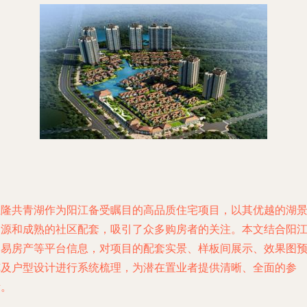
恒隆共青湖作为阳江备受瞩目的高品质住宅项目，以其优越的湖
资源和成熟的社区配套，吸引了众多购房者的关注。本文结合阳
网易房产等平台信息，对项目的配套实景、样板间展示、效果图
览及户型设计进行系统梳理，为潜在置业者提供清晰、全面的参
考。